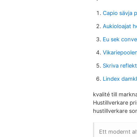
Capio sävja 
Aukioloajat h
Eu sek conve
Vikariepoole
Skriva reflek
Lindex damkl
kvalité till mar
Hustillverkare pri
hustillverkare s
Ett modernt al