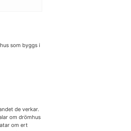
e hus som byggs i
andet de verkar.
talar om drömhus
atar om ert