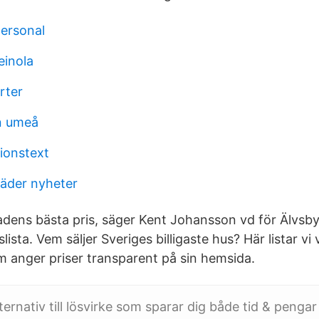
personal
einola
rter
n umeå
tionstext
äder nyheter
knadens bästa pris, säger Kent Johansson vd för Älvsb
slista. Vem säljer Sveriges billigaste hus? Här listar vi 
om anger priser transparent på sin hemsida.
ternativ till lösvirke som sparar dig både tid & pengar