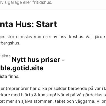
is garage eller fritidshus.
nta Hus: Start
ges större husleverantörer av lösvirkeshus. Var fjärd
arbergshus.
Nytt hus priser -
le.gotid.site
ista finns.
ntreprenörer har olika prisbilder beroende på var i l
rkare med hjärta & kunskap! När vi på VårgårdaHus 
et mer än själva stommen, taket och väggarna. Vi pr