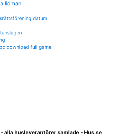
a lidman
srättsförening datum
stanslagen
ung
 pc download full game
 - alla husleverantörer samlade - Hus.se