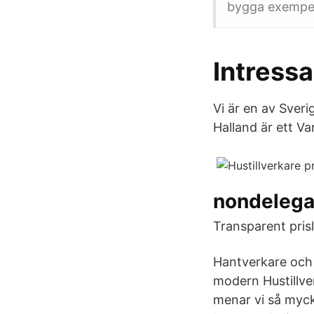
bygga exempelv
Intressa
Vi är en av Sveri
Halland är ett V
nondelegab
Transparent prisl
Hantverkare och e
modern Hustillve
menar vi så myck