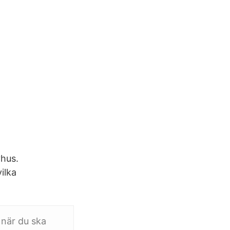
yhus.
vilka
 när du ska