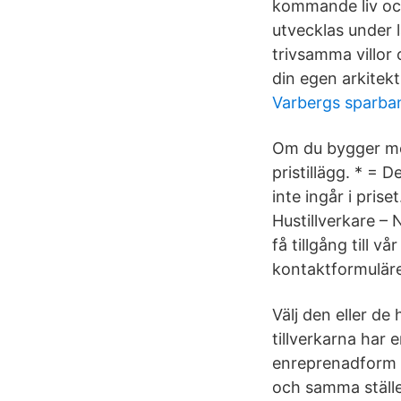
kommande liv och
utvecklas under 
trivsamma villor
din egen arkitekt
Varbergs sparban
Om du bygger me
pristillägg. * = 
inte ingår i pris
Hustillverkare – 
få tillgång till v
kontaktformuläret 
Välj den eller de
tillverkarna har 
enreprenadform so
och samma ställe,