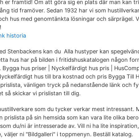
 er framtid! Om att göra sig en plats där man kan tr
lång tid framöver. Sedan 1932 har vi som hustillverka
 och hus med genomtänkta lösningar och särprägel. V
!
k historia
d Stenbackens kan du Alla hustyper kan spegelvän
Detta hus har på bilden i fritidshuskatalogen någon form
et. Bygga hus priser | Nyckelfärdigt hus pris | HusCom
Nyckelfärdigt hus till bra kostnad och pris Bygga Till 
år prislista, vänligen tryck på nedanstående länk och fyl
så skickar vi prislistan till dig.
 hustillverkare som du tycker verkar mest intressant.
en prislista på sin hemsida som kan vara lite olika ber
m du/ni är intresserade av. Vill ni ha lite inspiration
 väljer ni "Bildgalleri" i toppmenyn. Beställ katalog.