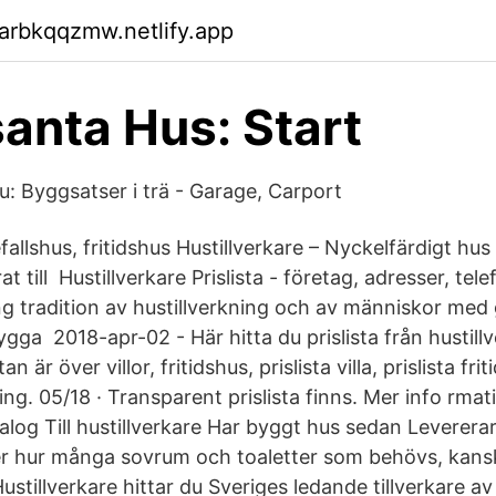
arbkqqzmw.netlify.app
santa Hus: Start
u: Byggsatser i trä - Garage, Carport
fallshus, fritidshus Hustillverkare – Nyckelfärdigt hus 
t till Hustillverkare Prislista - företag, adresser, te
g tradition av hustillverkning och av människor med
gga 2018-apr-02 - Här hitta du prislista från hustill
an är över villor, fritidshus, prislista villa, prislista fr
ng. 05/18 · Transparent prislista finns. Mer info rma
talog Till hustillverkare Har byggt hus sedan Levererar 
r hur många sovrum och toaletter som behövs, kans
ustillverkare hittar du Sveriges ledande tillverkare av 