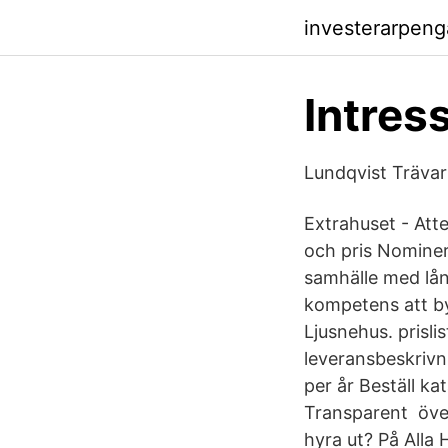
investerarpeng
Intres
Lundqvist Trävar
Extrahuset - Atte
och pris Nominera
samhälle med lån
kompetens att by
Ljusnehus. prislist
leveransbeskrivni
per år Beställ ka
Transparent öve
hyra ut? På Alla H