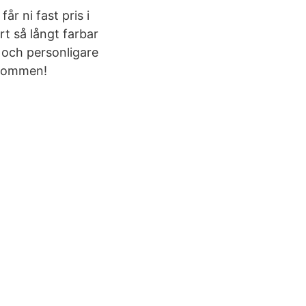
r ni fast pris i
t så långt farbar
e och personligare
lkommen!