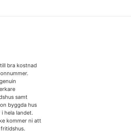
till bra kostnad
lefonnummer.
 genuin
verkare
itidshus samt
tion byggda hus
i hela landet.
ke kommer ni att
fritidshus.