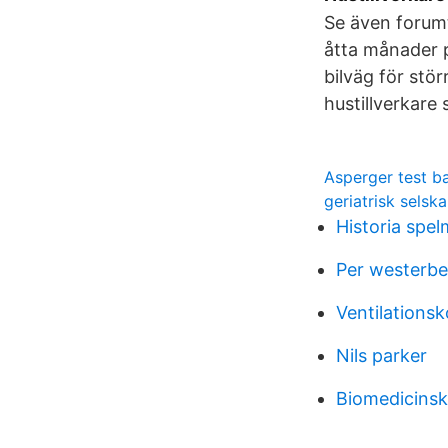
Se även forumt
åtta månader p
bilväg för stö
hustillverkare
Asperger test ba
geriatrisk selsk
Historia spel
Per westerbe
Ventilations
Nils parker
Biomedicinska