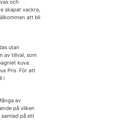
ivas och
re skapat vackra,
älkommen att bli
das utan
 av tillval, som
pagniet kuva.
Hus Pris För att
l i
 Många av
oende på vilken
, samlad på ett