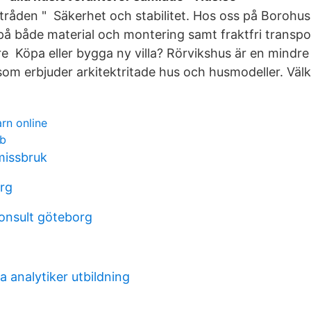
råden " Säkerhet och stabilitet. Hos oss på Borohus få
å både material och montering samt fraktfri transpor
rre Köpa eller bygga ny villa? Rörvikshus är en mindr
 som erbjuder arkitektritade hus och husmodeller. Vä
rn online
ab
missbruk
rg
konsult göteborg
 analytiker utbildning