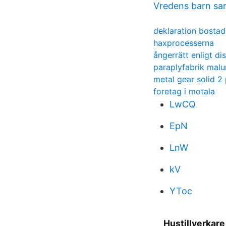
Vredens barn sar
deklaration bostad
haxprocesserna
ångerrätt enligt di
paraplyfabrik mal
metal gear solid 2
foretag i motala
LwCQ
EpN
LnW
kV
YToc
Hustillverkare